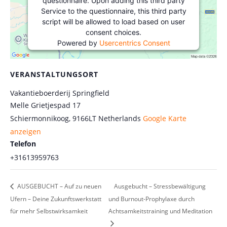
questionnaire. Upon adding this third party
Service to the questionnaire, this third party
script will be allowed to load based on user
consent choices.
Powered by
Usercentrics Consent
Management Platform
&
eRecht24
VERANSTALTUNGSORT
Vakantieboerderij Springfield
Melle Grietjespad 17
Schiermonnikoog
,
9166LT
Netherlands
Google Karte
anzeigen
Telefon
+31613959763
AUSGEBUCHT – Auf zu neuen
Ausgebucht – Stressbewältigung
Ufern – Deine Zukunftswerkstatt
und Burnout-Prophylaxe durch
für mehr Selbstwirksamkeit
Achtsamkeitstraining und Meditation