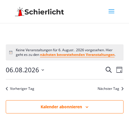
Keine Veranstaltungen für 6. August . 2026 vorgesehen. Hier
Hinweis
geht es zu den
nächsten bevorstehenden Veranstaltungen
.
Verans
Ver
06.08.2026
Suche
Tag
Ans
Suche
Datum
Nav
und
wählen.
Vorheriger Tag
Nächster Tag
Ansich
Naviga
Kalender abonnieren